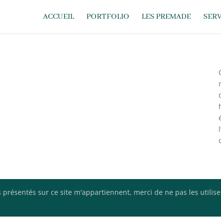
ACCUEIL
PORTFOLIO
LES PREMADE
SERV
 présentés sur ce site m'appartiennent, merci de ne pas les utilis