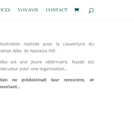
ICES
VOS AVIS
CONTACT
Illustration réalisée pour la couverture du
roman
Alba
, de Nastasia Hill.
Alba est une jeune vétérinaire, Nayati est
exécuteur pour une organisation…
Rien ne prédestinait leur rencontre, et
pourtant…