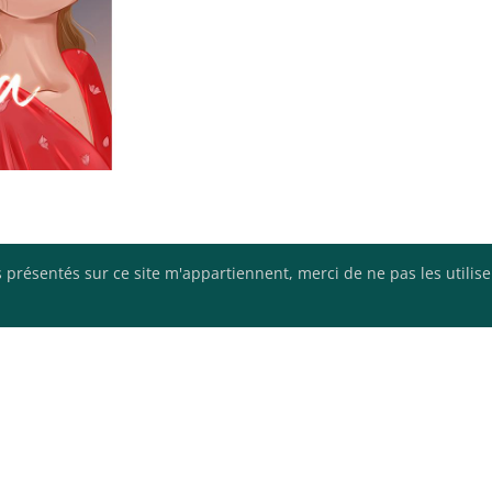
 présentés sur ce site m'appartiennent, merci de ne pas les utilis