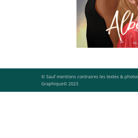
© Sauf mentions contraires les textes & photos
Graphique© 2023