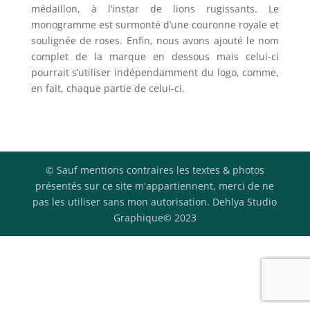
médaillon, à l’instar de lions rugissants. Le
monogramme est surmonté d’une couronne royale et
soulignée de roses. Enfin, nous avons ajouté le nom
complet de la marque en dessous mais celui-ci
pourrait s’utiliser indépendamment du logo, comme,
en fait, chaque partie de celui-ci.
© Sauf mentions contraires les textes & photos
présentés sur ce site m'appartiennent, merci de ne
pas les utiliser sans mon autorisation. Dehlya Studio
Graphique© 2023