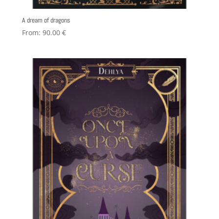
A dream of dragons
From:
90.00
€